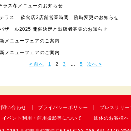
テラス冬メニューのお知らせ
のテラス 飲食店2店舗営業時間 臨時変更のお知らせ
のバザール2025 開催決定と出店者募集のお知らせ
夏の新メニューフェアのご案内
春の新メニューフェアのご案内
< 前へ
1
2
3
…
5
次へ >
お問い合わせ
プライバシー
ポリシー
プレスリリー
イベント利用・
商用撮影等について
団体のお客様へ
81-0262
高知県高知市浦戸6
TEL/FAX.
088-841-4140
(受