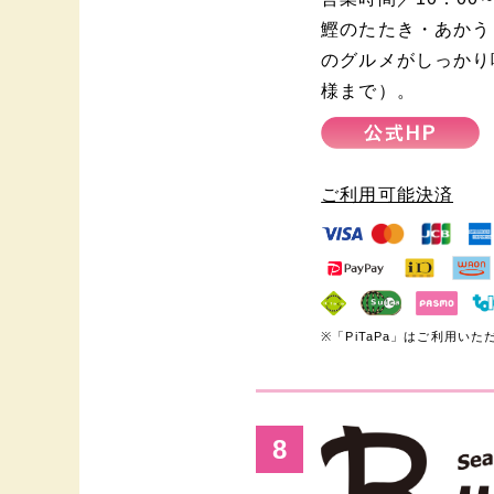
鰹のたたき・あかう
のグルメがしっかり
様まで）。
ご利用可能決済
※「PiTaPa」はご利用い
8