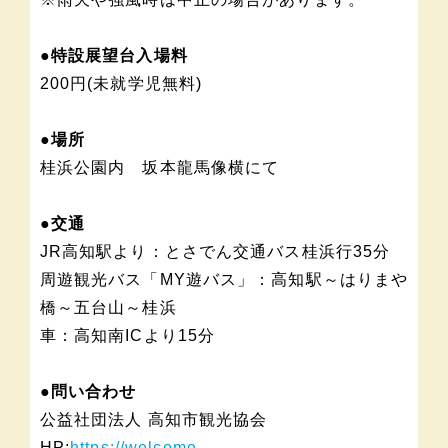
●特設展望台入場料
200円(未就学児無料)
●場所
桂浜公園内 坂本龍馬像横にて
●交通
JR高知駅より：とさでん交通バス桂浜行35分
周遊観光バス「MY遊バス」：高知駅～はりまや
橋～五台山～桂浜
車：高知南ICより15分
●問い合わせ
公益社団法人 高知市観光協会
HP:
https://welcome-