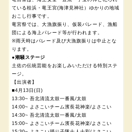
ている桂浜・竜王宮(海津見神社）ゆかりの地域
おこし行事です。
竜宮祭では、大漁旗振り、仮装パレード、漁船
団による海上パレード等が行われます。
※雨天時はパレード及び大漁旗振りは中止とな
ります。
●潮騒ステージ
土佐の伝統芸能をお楽しみいただける特別ステ
ージ。
【出演者】
■4月13日(日)
13:30~ 吾北清流太鼓一番風/太鼓
14:00~ よさこいチーム濱長花神楽/よさこい
14:30~ 吾北清流太鼓一番風/太鼓
15:00~ よさこいチーム濱長花神楽/よさこい
15:30~ よさこい踊り子隊十人十彩/よさこい