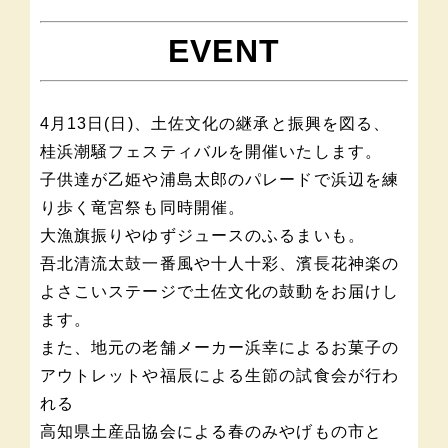
EVENT
4月13日(日)、土佐文化の継承と振興を図る、
桂浜潮騒フェスティバルを開催いたします。
子供達が乙姫や浦島太郎のパレードで浜辺を練
り歩く竜宮祭も同時開催。
大漁旗振りやゆずジュースのふるまいも。
吾北清流太鼓一番風や十人十彩、濱長花神楽の
よさこいステージで土佐文化の鼓動をお届けし
ます。
また、地元の老舗メーカー浜幸によるお菓子の
アウトレットや福辰による生節の試食会が行わ
れる
高知県土産品協会による春のみやげもの市と