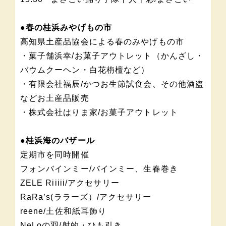
●春の桂浜みやげもの市
高知県土産品協会による春のみやげもの市
・菓子舗浜幸/お菓子アウトレット（かんざし・
バウムクーヘン・白花栴檀など）
・有限会社福辰/かつお生節試食会、その他酒盗
などお土産品販売
・株式会社はりま家/お菓子アウトレット
●桂浜海のバザール
定期市を同時開催
フォンバインミー/バインミー、生春巻き
ZELE Riiiii/アクセサリー
RaRa’s(ララーズ）/アクセサリー
reene/土佐和紙耳飾り
NeLoの羽/射的・ひも引き