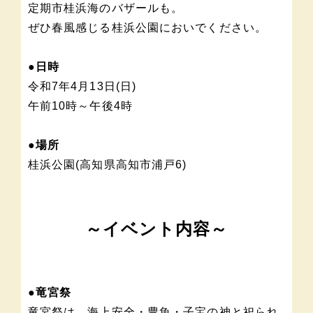
定期市桂浜海のバザールも。
ぜひ春風感じる桂浜公園においでください。
●日時
令和7年4月13日(日)
午前10時～午後4時
●場所
桂浜公園(高知県高知市浦戸6)
～イベント内容～
●竜宮祭
竜宮祭は、海上安全・豊魚・子宝の神と祀られ