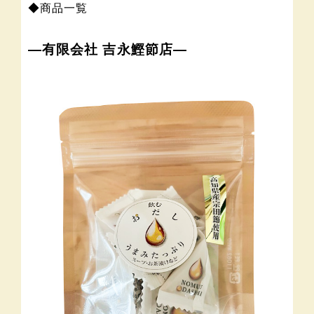
◆商品一覧
―有限会社 吉永鰹節店―