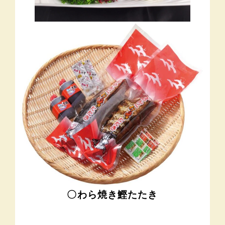
〇わら焼き鰹たたき